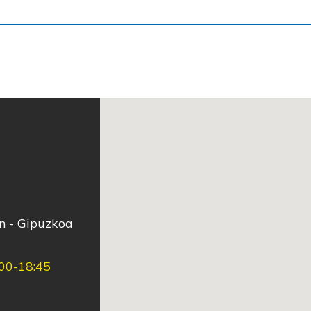
ún - Gipuzkoa
:00-18:45