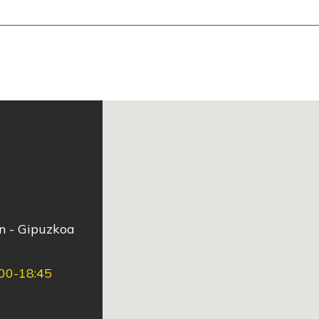
ún - Gipuzkoa
:00-18:45