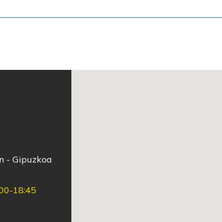
ún - Gipuzkoa
:00-18:45